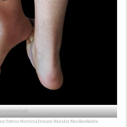
enmotiv verheilt
us Tattoo Morticia Dorum Wurster Nordseeküste