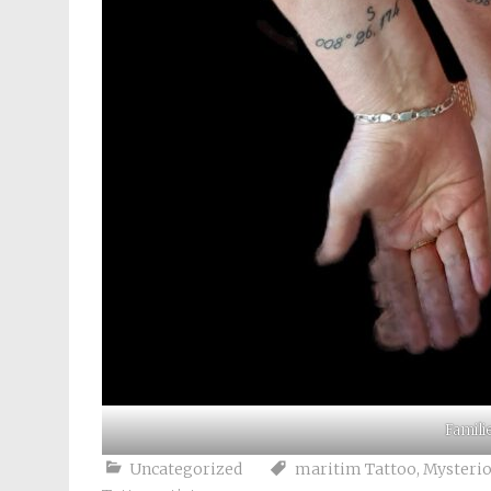
Famili
Uncategorized
maritim Tattoo
,
Mysterio