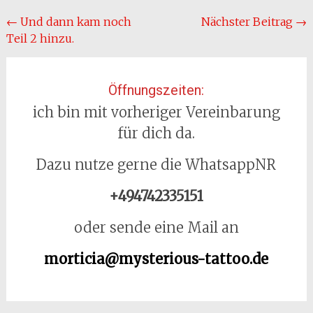
Beitragsnavigation
←
Und dann kam noch
Nächster Beitrag
→
Teil 2 hinzu.
Öffnungszeiten:
ich bin mit vorheriger Vereinbarung
für dich da.
Dazu nutze gerne die WhatsappNR
+494742335151
oder sende eine Mail an
morticia@mysterious-tattoo.de