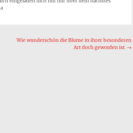
lich eingeladen dich mit mir über dein nächstes
ia
Wie wunderschön die Blume in ihrer besonderen
Art doch geworden ist.
→