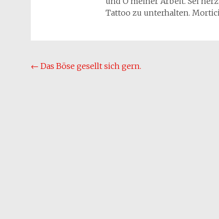
und O meiner Arbeit. Sei herz
Tattoo zu unterhalten. Mortic
Beitragsnavigation
←
Das Böse gesellt sich gern.