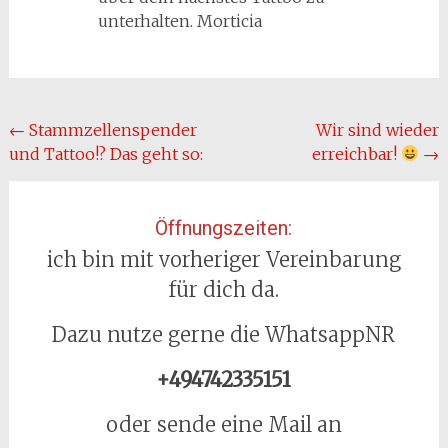
unterhalten. Morticia
Beitragsnavigation
←
Stammzellenspender
Wir sind wieder
und Tattoo!? Das geht so:
erreichbar!
→
Öffnungszeiten:
ich bin mit vorheriger Vereinbarung
für dich da.
Dazu nutze gerne die WhatsappNR
+494742335151
oder sende eine Mail an