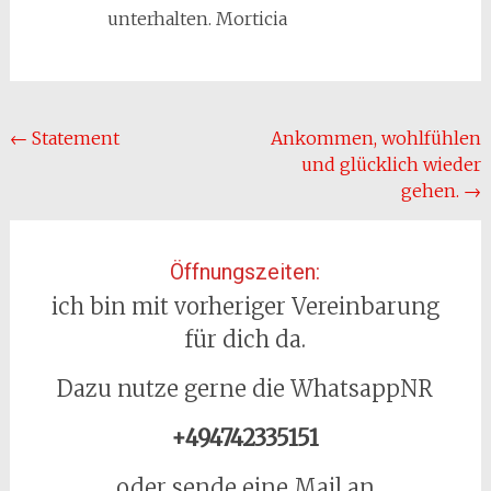
unterhalten. Morticia
Beitragsnavigation
←
Statement
Ankommen, wohlfühlen
und glücklich wieder
gehen.
→
Öffnungszeiten:
ich bin mit vorheriger Vereinbarung
für dich da.
Dazu nutze gerne die WhatsappNR
+494742335151
oder sende eine Mail an